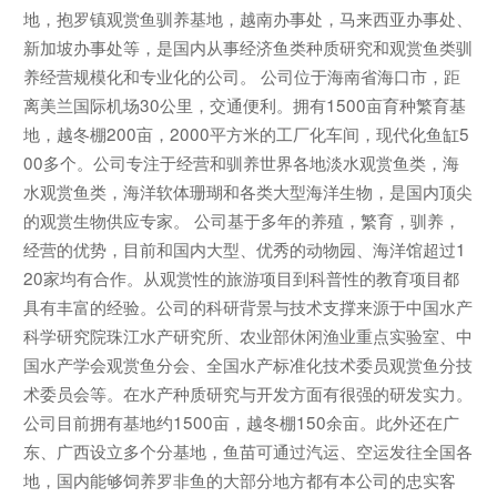
地，抱罗镇观赏鱼驯养基地，越南办事处，马来西亚办事处、
新加坡办事处等，是国内从事经济鱼类种质研究和观赏鱼类驯
养经营规模化和专业化的公司。 公司位于海南省海口市，距
离美兰国际机场30公里，交通便利。拥有1500亩育种繁育基
地，越冬棚200亩，2000平方米的工厂化车间，现代化鱼缸5
00多个。公司专注于经营和驯养世界各地淡水观赏鱼类，海
水观赏鱼类，海洋软体珊瑚和各类大型海洋生物，是国内顶尖
的观赏生物供应专家。 公司基于多年的养殖，繁育，驯养，
经营的优势，目前和国内大型、优秀的动物园、海洋馆超过1
20家均有合作。从观赏性的旅游项目到科普性的教育项目都
具有丰富的经验。公司的科研背景与技术支撑来源于中国水产
科学研究院珠江水产研究所、农业部休闲渔业重点实验室、中
国水产学会观赏鱼分会、全国水产标准化技术委员观赏鱼分技
术委员会等。在水产种质研究与开发方面有很强的研发实力。
公司目前拥有基地约1500亩，越冬棚150余亩。此外还在广
东、广西设立多个分基地，鱼苗可通过汽运、空运发往全国各
地，国内能够饲养罗非鱼的大部分地方都有本公司的忠实客